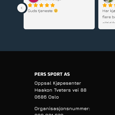
stedet, 
Guds tjeneste 
Har kjø
flere b
alltid
gode rå
service
PERS SPORT AS
Oppsal Kjøpesenter
Haakon Tveters vei 88
0686 Oslo
Organisasjonsnummer: