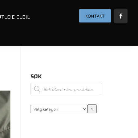
KONTAKT
UTLEIE ELBIL
SØK
Products
search
Velg
kategori