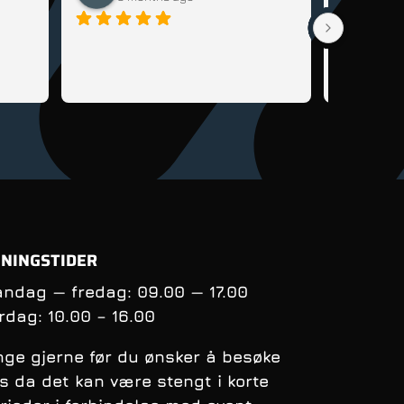
Veldig god
sykkel til 
lære seg å 
tips og rå
få kontrol
balanse nå
syklingens
oppfølging
andre sykl
NINGSTIDER
ndag — fredag: 09.00 — 17.00
rdag:
10.00 – 16.00
nge gjerne før du ønsker å besøke
s da det kan være stengt i korte