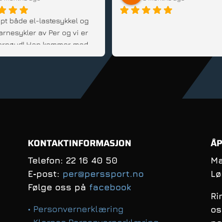
pt både el-lastesykkel og 
arnesykler av Per og vi er 
 fornøyd! Han kommer med 
d, er fleksibel og veldig 
innstilt; Anbefales!
KONTAKTINFORMASJON
ÅP
Telefon: 22 16 40 50
Ma
E‑post:
per@perssport.no
Lø
Følge oss på
facebook
Ri
• Personvernerklæring
os