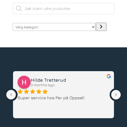
Products
search
Velg
kategori
Hilde Tretterud
3 months ago
Super service hos Per på Oppsal!
Ha
ba
an
An