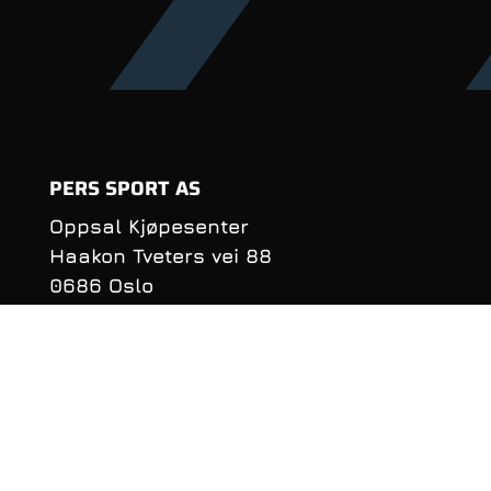
PERS SPORT AS
Oppsal Kjøpesenter
Haakon Tveters vei 88
0686 Oslo
Organisasjonsnummer:
990 981 620
KONTAKTINFORMASJON
Telefon: 22 16 40 50
E‑post:
per@perssport.no