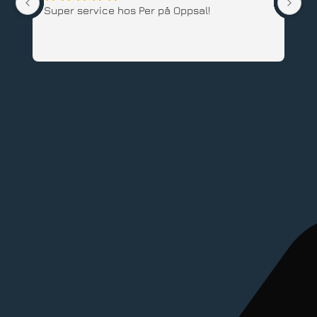
l!
Har kjøpt både Woom og Hardrock 
barnesykkel hos Pers Sport. Hyggelige 
ansatte, god service og supre sykler. 
Anbefales.