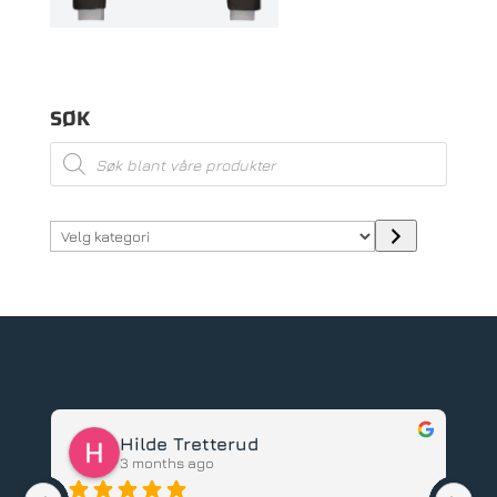
SØK
Products
search
Velg
kategori
Tor Olsen
3 months ago