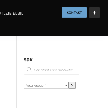
KONTAKT
UTLEIE ELBIL
SØK
Products
search
Velg
kategori