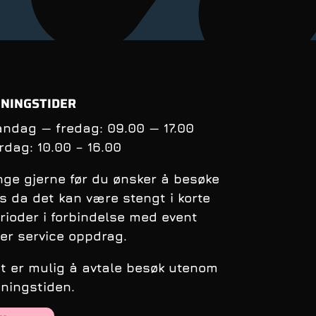
balanse nå
syklingens
oppfølging
andre sykl
NINGSTIDER
ndag — fredag: 09.00 — 17.00
rdag:
10.00 – 16.00
nge gjerne før du ønsker å besøke
s da det kan være stengt i korte
rioder i forbindelse med event
ler service oppdrag.
t er mulig å avtale besøk utenom
ningstiden.