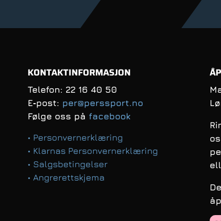
KONTAKTINFORMASJON
ÅP
Telefon: 22 16 40 50
Ma
E‑post:
per@perssport.no
Lø
Følge oss på
facebook
Ri
• Personvernerklæring
os
• Klarnas Personvernerklæring
pe
• Salgsbetingelser
el
• Angrerettskjema
De
åp