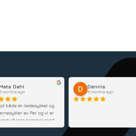
Mats Dahl
Dennis
6 months ago
6 months ago
pt både el-lastesykkel og 
arnesykler av Per og vi er 
 fornøyd! Han kommer med 
d, er fleksibel og veldig 
innstilt; Anbefales!