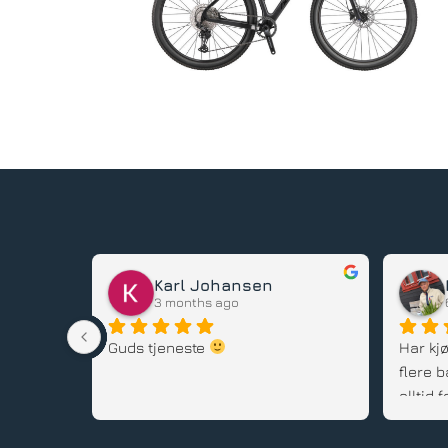
Karl Johansen
3 months ago
stedet, 
Guds tjeneste 
Har kjø
flere b
alltid
gode rå
service