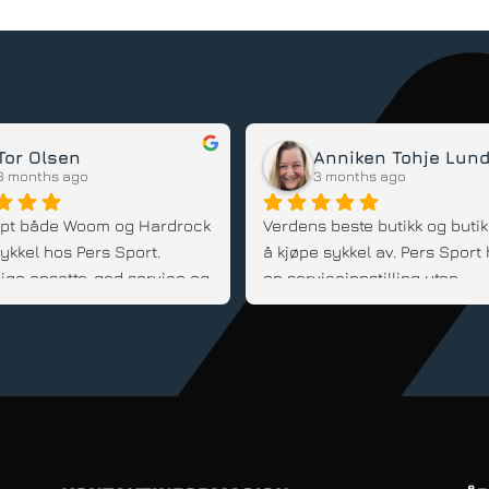
Mats Dahl
Dennis
6 months ago
6 months ago
pt både el-lastesykkel og 
arnesykler av Per og vi er 
 fornøyd! Han kommer med 
d, er fleksibel og veldig 
innstilt; Anbefales!