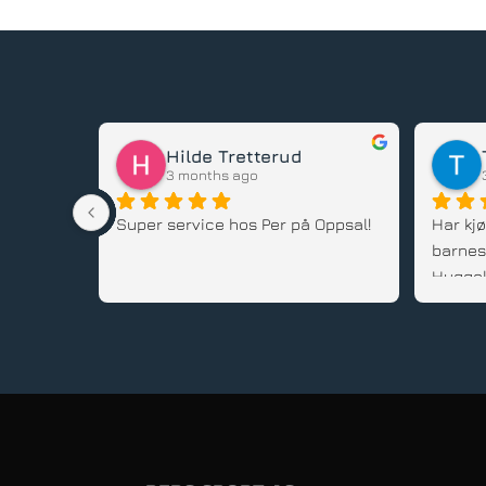
Karl Johansen
3 months ago
stedet, 
Guds tjeneste 
Har kjø
flere b
alltid
gode rå
service