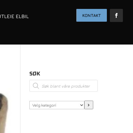
KONTAKT
UTLEIE ELBIL
SØK
Products
search
Velg
kategori