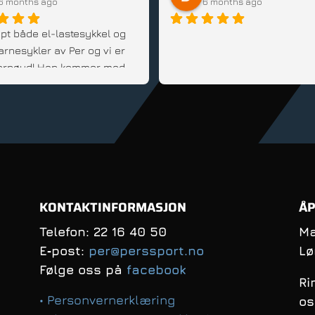
6 months ago
6 months ago
pt både el-lastesykkel og 
arnesykler av Per og vi er 
 fornøyd! Han kommer med 
d, er fleksibel og veldig 
innstilt; Anbefales!
KONTAKTINFORMASJON
ÅP
Telefon: 22 16 40 50
Ma
E‑post:
per@perssport.no
Lø
Følge oss på
facebook
Ri
• Personvernerklæring
os