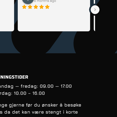
6 months ago
6 m
Veldig god
sykkel til 
lære seg å 
tips og rå
få kontrol
balanse nå
syklingens
oppfølging
andre sykl
NINGSTIDER
ndag — fredag: 09.00 — 17.00
rdag:
10.00 – 16.00
nge gjerne før du ønsker å besøke
s da det kan være stengt i korte