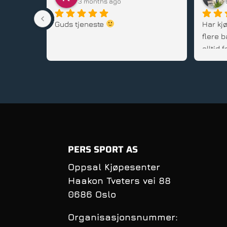
3 months ago
stedet, 
Guds tjeneste 
Har kjø
flere b
alltid
gode rå
service
PERS SPORT AS
Oppsal Kjøpesenter
Haakon Tveters vei 88
0686 Oslo
Organisasjonsnummer: