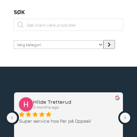
SØK
Products
search
Velg
kategori
Hilde Tretterud
3 months ago
Super service hos Per på Oppsal!
Ha
ba
an