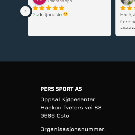
3 months ago
stedet, 
Guds tjeneste 
Har kjø
flere b
alltid
gode rå
service
PERS SPORT AS
Oppsal Kjøpesenter
Haakon Tveters vei 88
0686 Oslo
Organisasjonsnummer: