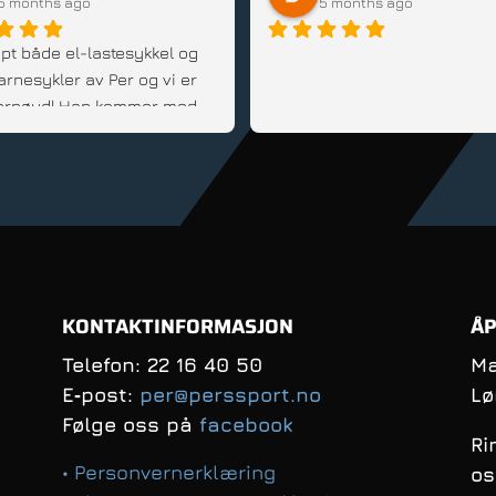
5 months ago
5 months ago
pt både el-lastesykkel og 
arnesykler av Per og vi er 
 fornøyd! Han kommer med 
d, er fleksibel og veldig 
innstilt; Anbefales!
KONTAKTINFORMASJON
ÅP
Telefon: 22 16 40 50
Ma
E‑post:
per@perssport.no
Lø
Følge oss på
facebook
Ri
• Personvernerklæring
os