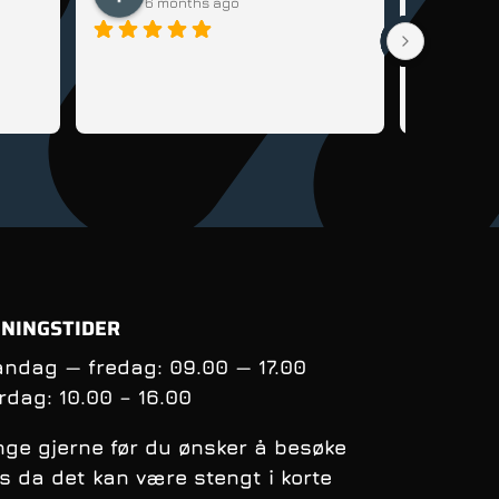
6 months ago
6 m
Veldig god
sykkel til 
lære seg å 
tips og rå
få kontrol
balanse nå
syklingens
oppfølging
andre sykl
NINGSTIDER
ndag — fredag: 09.00 — 17.00
rdag:
10.00 – 16.00
nge gjerne før du ønsker å besøke
s da det kan være stengt i korte