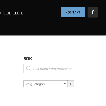
KONTAKT
UTLEIE ELBIL
SØK
Products
search
Velg
kategori