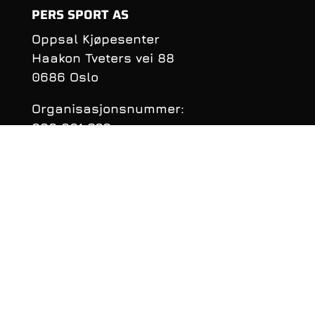
PERS SPORT AS
Oppsal Kjøpesenter
Haakon Tveters vei 88
0686 Oslo
Organisasjonsnummer:
990 981 620
KONTAKTINFORMASJON
Telefon: 22 16 40 50
E‑post:
per@perssport.no
Følge oss på
facebook
• Personvernerklæring
• Klarnas Personvernerklæring
• Salgsbetingelser