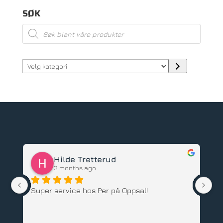
SØK
Products
search
Velg
kategori
Hilde Tretterud
3 months ago
Super service hos Per på Oppsal!
Ha
ba
an