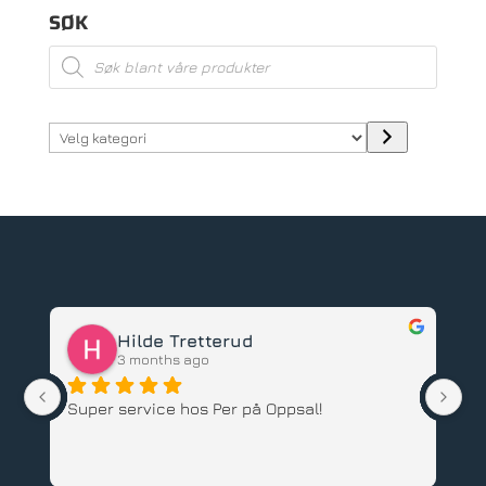
SØK
Products
search
Velg
kategori
Hilde Tretterud
Tor Olse
3 months ago
3 months a
 service hos Per på Oppsal!
Har kjøpt både 
barnesykkel hos 
ansatte, god serv